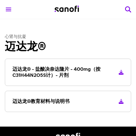
心肾与抗凝
迈达龙®
迈达龙® - 盐酸决奈达隆片 - 400mg（按
C31H44N2O5S计）- 片剂
迈达龙®教育材料与说明书